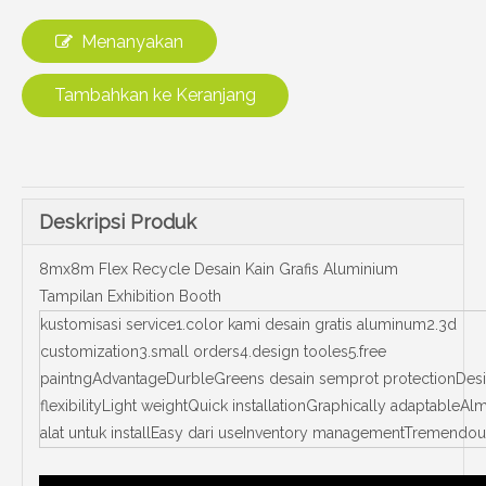
Menanyakan
Tambahkan ke Keranjang
Deskripsi Produk
8mx8m Flex Recycle Desain Kain Grafis Aluminium
Tampilan Exhibition Booth
kustomisasi service1.color kami desain gratis aluminum2.3d
customization3.small orders4.design tooles5.free
paintngAdvantageDurbleGreens desain semprot protectionDesi
flexibilityLight weightQuick installationGraphically adaptableAl
alat untuk installEasy dari useInventory managementTremendou