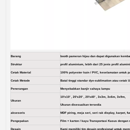
Barang
booth pameran hijau dan dapat digunakan kemba
Struktur
profil aluminium, lebih dari 25 jenis profil alum
Cetak Material
100% polyester kain / PVC, keselamatan untuk 
Cetak Metode
Batal tinggi standar dye-sublimation atau cetak 
Penerangan
Menyebabkan banjir cahaya lampu
10'x10' , 20'x20' , 20'x40' , 3x3m, 3x6m, 3x9m,
Ukuran
Ukuran disesuaikan tersedia
aksesoris
MDF piring, meja seri, seri rak display, karpet, fur
Pengepakan
Film + karton / kayu Transportasi Kasus dengan 
Desain
Kami memiliki tim desain profesional untuk me