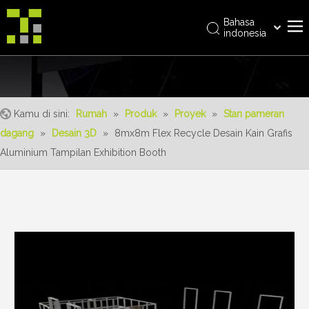
Bahasa
indonesia
العربية
Rumah
Italiano
日本語
Tentang kami
Pусский
Kamu di sini:
Rumah
»
Produk
»
Proyek
»
Stan pameran
Produk
Nederlands
dagang
»
Desain 3D
»
8mx8m Flex Recycle Desain Kain Grafis
realisasi
Português
Aluminium Tampilan Exhibition Booth
Deutsch
Layanan
Français
Keuntungan
Español
Berita
简体中文
English
Hubungi kami