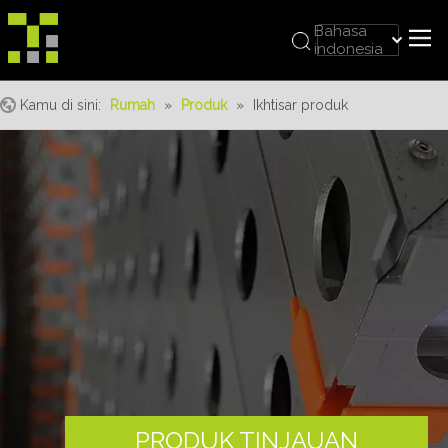
Bahasa
indonesia
العربية
Rumah
Italiano
Kamu di sini:
Rumah
»
Produk
»
Ikhtisar produk
日本語
Tentang kami
Pусский
Produk
Nederlands
realisasi
Português
Deutsch
Layanan
Français
Keuntungan
Español
Berita
简体中文
English
Hubungi kami
PRODUK TINJAUAN