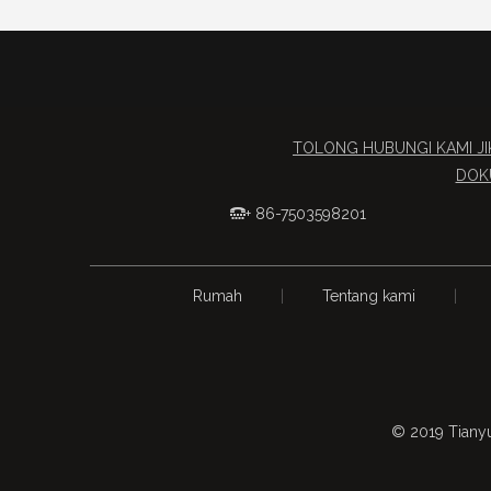
TOLONG HUBUNGI KAMI J
DOKU
+ 86-7503598201

Rumah
|
Tentang kami
|
© 2019 Tianyu