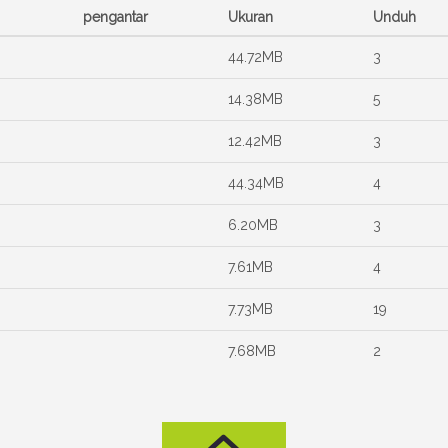
pengantar
Ukuran
Unduh
44.72MB
3
14.38MB
5
12.42MB
3
44.34MB
4
6.20MB
3
7.61MB
4
7.73MB
19
7.68MB
2