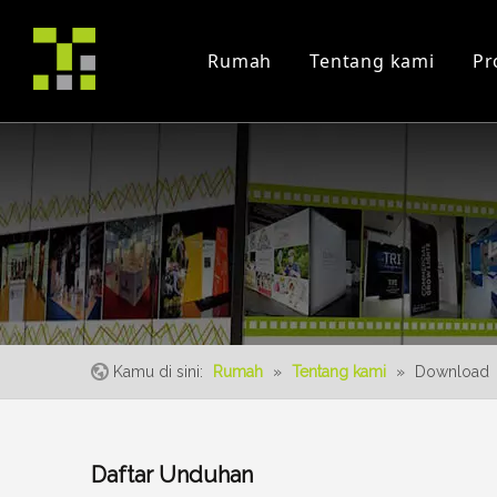
Rumah
Tentang kami
Pr
Profil Perusahaan
Proyek
Trade Fair
sertifikat
instruksi Video
Peristiwa
Kamu di sini:
Rumah
»
Tentang kami
»
Download
Daftar Unduhan