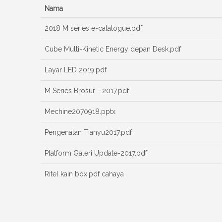
Nama
2018 M series e-catalogue.pdf
Cube Multi-Kinetic Energy depan Desk.pdf
Layar LED 2019.pdf
M Series Brosur - 2017.pdf
Mechine2070918.pptx
Pengenalan Tianyu2017.pdf
Platform Galeri Update-2017.pdf
Ritel kain box.pdf cahaya