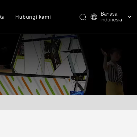
Bahasa
ta
Hubungi kami
indonesia
العربية
Italiano
FAQ
Ikhtisar produk
日本語
Pусский
Nederlands
Português
Deutsch
Français
Español
简体中文
English