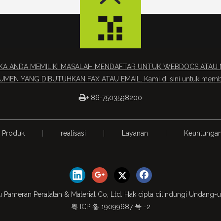
IKA ANDA MEMILIKI MASALAH MENDAFTAR UNTUK WEBDOCS AT
MEN YANG DIBUTUHKAN FAX ATAU EMAIL. Kami di sini untuk memb

+ 86-7503598200
Produk
|
realisasi
|
Layanan
|
Keuntunga
 Pameran Peralatan & Material Co, Ltd. Hak cipta dilindungi Undang
粤 ICP 备 19099687 号 -2