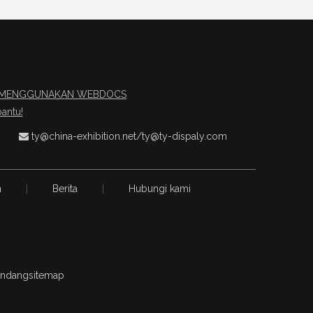
AU MENGGUNAKAN WEBDOCS
antu!
ty@china-exhibition.net
/
ty@ty-dispaly.com

n
|
Berita
|
Hubungi kami
-undang
sitemap