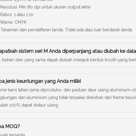
 Resolusi: Min 80 dpi untuk ukuran output akhir
 Ratio1: 1 atau 1:10
 Warna: CMYK
 Tanaman dan pendaftaran tanda: Tidak ada atau luar berdarah tanda
apatkah sistem seri M Anda diperpanjang atau diubah ke dal
, bahan stan yang sama dapat diubah menjadi bentuk booth yang ber
pa jenis keuntungan yang Anda miliki
ame kami tahan lama diproduksi. dari paduan daur ulang aluminium-ol
ngkungan dari aluminium yang tidak terpakai diekstrak dari frame bauxi
alah 100% dapat didaur ulang.
pa MOQ?
buah tersedia.