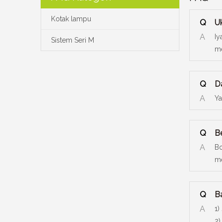
Kotak lampu
Q
U
A
Iy
Sistem Seri M
me
Q
D
A
Ya
Q
B
A
Bo
me
Q
B
A
1)
2)