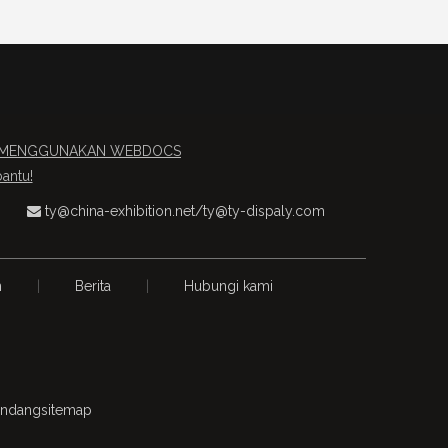
AU MENGGUNAKAN WEBDOCS
antu!
ty@china-exhibition.net
/
ty@ty-dispaly.com

n
|
Berita
|
Hubungi kami
-undang
sitemap