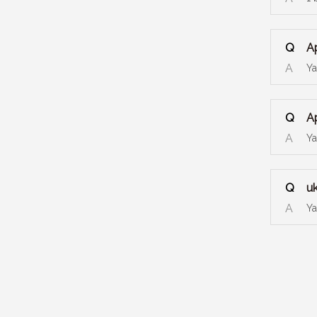
Q
A
A
Ya
Q
A
A
Ya
Q
u
A
Ya