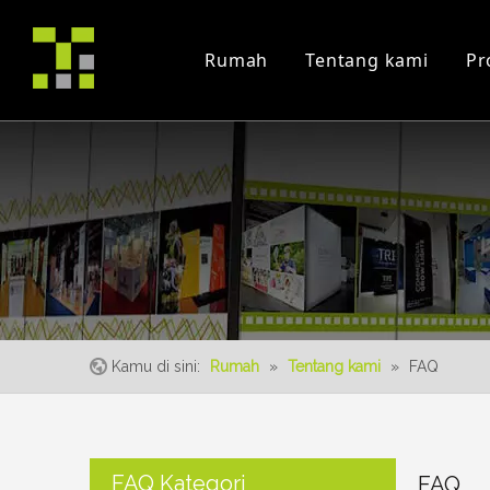
Rumah
Tentang kami
Pr
Profil Perusahaan
Proyek
Trade Fair
sertifikat
instruksi Video
Peristiwa
Kamu di sini:
Rumah
»
Tentang kami
»
FAQ
FAQ Kategori
FAQ