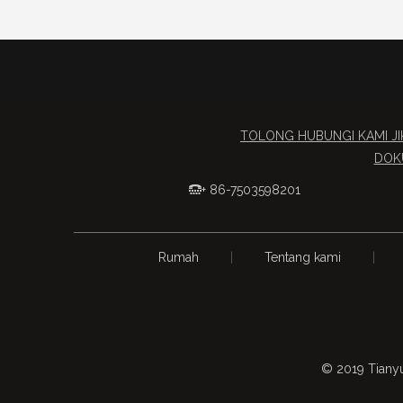
TOLONG HUBUNGI KAMI J
DOKU
+ 86-7503598201

Rumah
|
Tentang kami
|
© 2019 Tianyu