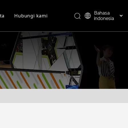
Bahasa
ta
Hubungi kami
indonesia
العربية
Italiano
FAQ
Ikhtisar produk
日本語
Pусский
Nederlands
Português
Deutsch
Français
Español
简体中文
English