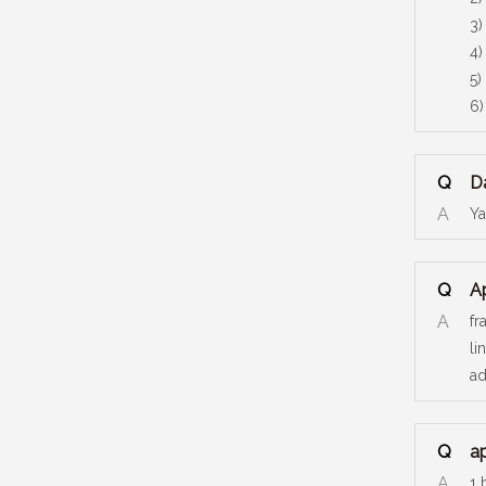
3)
4)
5)
6)
Q
D
A
Ya
Q
A
A
fr
li
ad
Q
a
A
1 