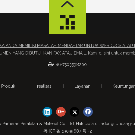
IKA ANDA MEMILIKI MASALAH MENDAFTAR UNTUK WEBDOCS AT
MEN YANG DIBUTUHKAN FAX ATAU EMAIL. Kami di sini untuk memb

+ 86-7503598200
Produk
|
realisasi
|
Layanan
|
Keuntunga
 Pameran Peralatan & Material Co, Ltd. Hak cipta dilindungi Undang
粤 ICP 备 19099687 号 -2