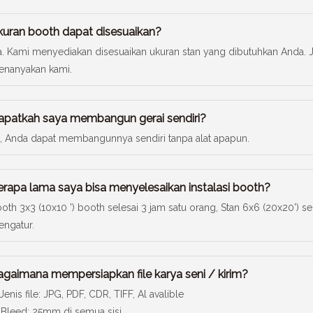
kuran booth dapat disesuaikan?
a. Kami menyediakan disesuaikan ukuran stan yang dibutuhkan Anda. Ji
nanyakan kami.
apatkah saya membangun gerai sendiri?
, Anda dapat membangunnya sendiri tanpa alat apapun.
erapa lama saya bisa menyelesaikan instalasi booth?
oth 3x3 (10x10 ') booth selesai 3 jam satu orang, Stan 6x6 (20x20') 
ngatur.
agaimana mempersiapkan file karya seni / kirim?
 Jenis file: JPG, PDF, CDR, TIFF, Al avalible
 Bleed: 25mm di semua sisi