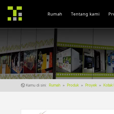
Rumah
Tentang kami
Pr
Profil Perusahaan
Proyek
Trade Fair
sertifikat
instruksi Video
Peristiwa
Kamu di sini:
Rumah
»
Produk
»
Proyek
»
Kotak 