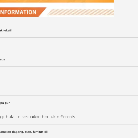
 tekstil
usus
apa pun
i, bulat, disesuaikan bentuk differents.
ameran dagang, stan, furnitur, dll