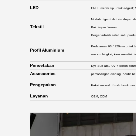
LED
CREE merek cip untuk edgelit; 
Mudah diganti dari sisi depan d
Tekstil
Kain impor Jerman.
Berger adalah salah satu produs
Kedalaman 60 / 120mm untuk kot
Profil Aluminium
macam bingkai; kami memiliki bi
Pencetakan
Dye Sub atau UV + silicon conf
Asseccories
pemasangan dinding, berdiri be
Pengepakan
Paket massal. Kotak berukuran
Layanan
OEM, ODM