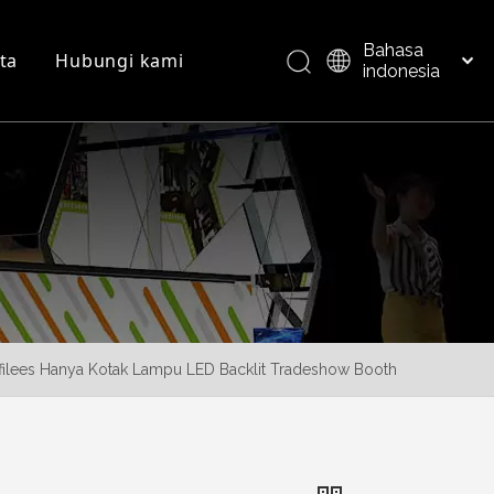
Bahasa
ta
Hubungi kami
indonesia
العربية
Italiano
FAQ
Ikhtisar produk
日本語
Pусский
Nederlands
Português
Deutsch
Français
Español
ofilees Hanya Kotak Lampu LED Backlit Tradeshow Booth
简体中文
English