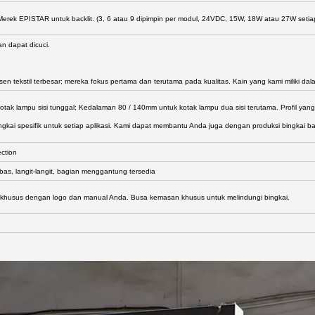
Merek EPISTAR untuk backlit. (3, 6 atau 9 dipimpin per modul, 24VDC, 15W, 18W atau 27W seti
an dapat dicuci.
en tekstil terbesar; mereka fokus pertama dan terutama pada kualitas. Kain yang kami miliki da
ak lampu sisi tunggal; Kedalaman 80 / 140mm untuk kotak lampu dua sisi terutama. Profil yan
ngkai spesifik untuk setiap aplikasi. Kami dapat membantu Anda juga dengan produksi bingkai ba
ection
bas, langit-langit, bagian menggantung tersedia
 khusus dengan logo dan manual Anda. Busa kemasan khusus untuk melindungi bingkai.