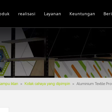
oduk
realisasi
Layanan
Keuntungan
Beri
Workshop dan Peralatan
Video 3D
Produk baru
Download
Desain 3D
lampu iklan
»
Kotak cahaya yang dipimpin
»
Aluminium Textile Pr