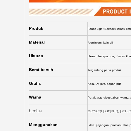
Produk
Fabric Light Boxback lampu kotak
Material
Aluminium, kain dll.
Ukuran
Ukuran berapa pun, ukuran kh
Berat bersih
Tergantung pada produk
Grafis
Kain, uv, pvc, papan pdf
Warna
Perak atau disesuaikan warna 
bentuk
persegi panjang, perseg
Menggunakan
Iklan, pajangan, promosi, stan p