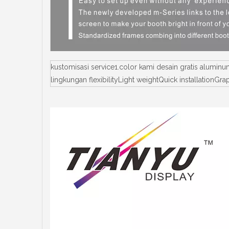
kustomisasi service1.color kami desain gratis alumi
lingkungan flexibilityLight weightQuick installationG