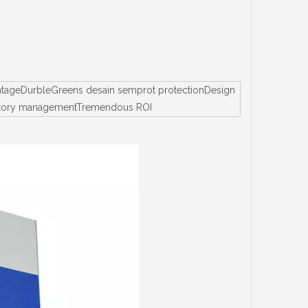
vantageDurbleGreens desain semprot protectionDesign
Inventory managementTremendous ROI