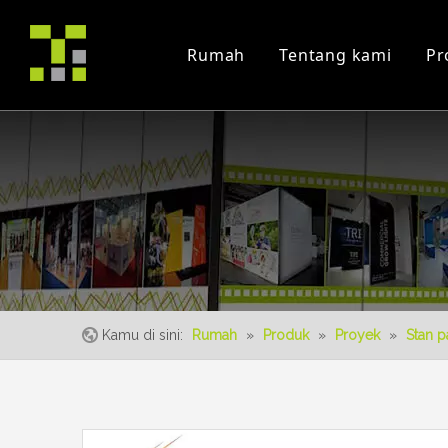
Rumah
Tentang kami
Pr
Profil Perusahaan
Proyek
Trade Fair
sertifikat
instruksi Video
Peristiwa
Kamu di sini:
Rumah
»
Produk
»
Proyek
»
Stan 