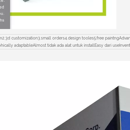
num2.3d customization3.small orders4.design tooles5.free paintngAd
raphically adaptableAlmost tidak ada alat untuk installEasy dari use