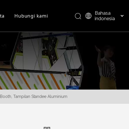
Bahasa
ta
Hubungi kami
indonesia
العربية
Italiano
FAQ
Ikhtisar produk
日本語
Pусский
Nederlands
Português
Deutsch
Français
Español
 Booth, Tampilan Standee Aluminium
简体中文
English