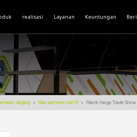
oduk
realisasi
Layanan
Keuntungan
Beri
Workshop dan Peralatan
Video 3D
Produk baru
Download
Desain 3D
pameran dagang
»
Stan pameran seri M
»
Pabrik Harga Trade Show