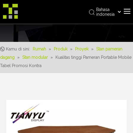
Bahasa
indonesia
العربية
Rumah
Italiano
日本語
Tentang kami
Pусский
Kamu di sini:
Rumah
»
Produk
»
Proyek
»
Stan pameran
Produk
Nederlands
dagang
»
Stan modular
»
Kualitas tinggi Pameran Portable Mobile
realisasi
Português
Tabel Promosi Kontra
Deutsch
Layanan
Français
Keuntungan
Español
Berita
简体中文
English
Hubungi kami