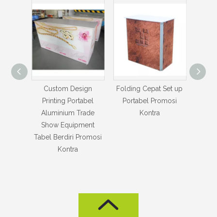
ign
Folding Cepat Set up
Folding Cepat Set up
Port
abel
Portabel Promosi
Portabel Tampilan
Sal
rade
Kontra
Kontra
Kon
ment
K
Promosi