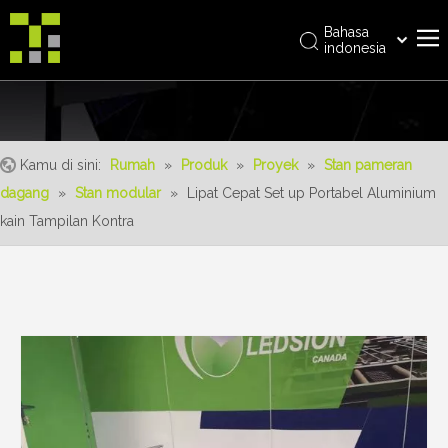
Bahasa
indonesia
العربية
Rumah
Italiano
日本語
Tentang kami
Pусский
Kamu di sini:
Rumah
»
Produk
»
Proyek
»
Stan pameran
Produk
Nederlands
dagang
»
Stan modular
»
Lipat Cepat Set up Portabel Aluminium
realisasi
Português
kain Tampilan Kontra
Deutsch
Layanan
Français
Keuntungan
Español
Berita
简体中文
English
Hubungi kami