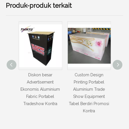
Produk-produk terkait
ar
Custom Design
Kualitas tinggi Pameran
Foldi
ent
Printing Portabel
Portable Mobile Tabel
Por
minium
Aluminium Trade
Promosi Kontra
bel
Show Equipment
ntra
Tabel Berdiri Promosi
Kontra